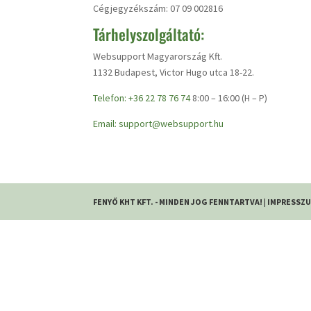
Cégjegyzékszám: 07 09 002816
Tárhelyszolgáltató:
Websupport Magyarország Kft.
1132 Budapest, Victor Hugo utca 18-22.
Telefon: +36 22 78 76 74
8:00 – 16:00 (H – P)
Email: support@websupport.hu
FENYŐ KHT KFT. - MINDEN JOG FENNTARTVA! |
IMPRESSZ